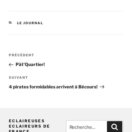
CATÉGORIES
LE JOURNAL
Navigation
Article
PRÉCÉDENT
de
précédent
Pât’Quartier!
l’article
Article
SUIVANT
suivant
4 pirates formidables arrivent à Bécours!
ECLAIREUSES
Recherche
Recher
ECLAIREURS DE
pour
FRANCE