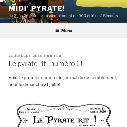
Aller
MIDI' PYRATE!
au
du 21 au 26 juillet, le rassemblement de 900 éclé.es à Bécours
contenu
principal
Menu
PUBLIÉ
21 JUILLET 2019
PAR
FLO
LE
Le pyrate rit : numéro 1 !
Voici le premier numéro du journal du rassemblement,
pour le dimanche 21 juillet !