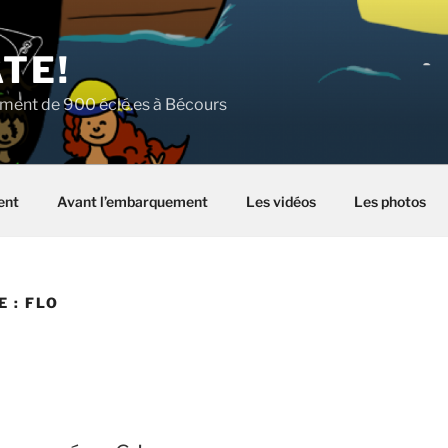
ATE!
lement de 900 éclé.es à Bécours
ent
Avant l’embarquement
Les vidéos
Les photos
E :
FLO