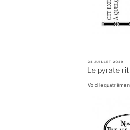
PUBLIÉ
24 JUILLET 2019
LE
Le pyrate rit
Voici le quatrième n