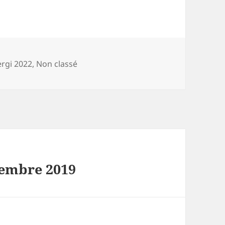
égories
ergi 2022
,
Non classé
vembre 2019