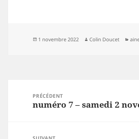
Publié
Auteur
Cat
1 novembre 2022
Colin Doucet
ain
le
Navigation
de
PRÉCÉDENT
numéro 7 – samedi 2 no
l’article
Article
précédent :
SUIVANT